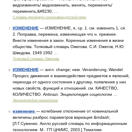
видоизменять/ видоизменить, менять, переменять/
переменить,&#8230; …
Словарь-тезаурус синонимов русской речи
ИЗМЕНЕНИЕ
— ИЗМЕНЕНИЕ, я, ср. 1. см. изменить 1, ся.
7
2. Поправка, перемена, изменяющая что н. прежнее.
Внести изменения в закон. Коренные изменения в жизни
общества. Толковый словарь Ожегова. С.И. Ожегов, Н.Ю.
Шведова. 1949 1992 …
Толковый словарь Ожегова
ИЗМЕНЕНИЕ
— англ. change; нем. Veranderung; Wandel.
8
Процесс движения и взаимодействия предметов и явлений,
перехода от одного состояния к другому, появления у них
новых свойств, функций и отношений. см. КАЧЕСТВО,
КОЛИЧЕСТВО. Antinazi. Энциклопедия социологии …
Энциклопедия социологии
изменение
— колебание отклонение от номинальной
9
величины разброс параметров вариация &mdash;
[Л.Г.Суменко. Англо русский словарь по информационным
технологиям. М.: ГП ЦНИИС, 2003.] Тематики