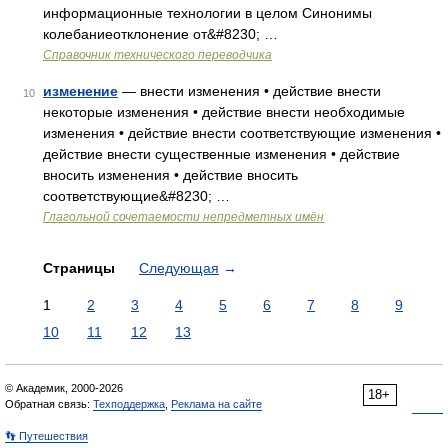
информационные технологии в целом Синонимы
колебаниеотклонение от&#8230; …
Справочник технического переводчика
изменение
— внести изменения • действие внести
10
некоторые изменения • действие внести необходимые
изменения • действие внести соответствующие изменения •
действие внести существенные изменения • действие
вносить изменения • действие вносить
соответствующие&#8230; …
Глагольной сочетаемости непредметных имён
Страницы
Следующая
→
1
2
3
4
5
6
7
8
9
10
11
12
13
© Академик, 2000-2026
18+
Обратная связь:
Техподдержка
,
Реклама на сайте
👣 Путешествия