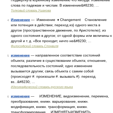
Подвергнуть коренному изменению что нибудь. Изменение
слова по падежам и числам. В изменение&#8230; …
Толковый словарь Ушакова
Изменение
— Изменение ♦ Changement Становление
4
или потенция в действии; переход из) одного места в
другое (пространственное движение, по Аристотелю); из
одного состояния в другое; от одной формы или величины к
другой и т. д. «Все проходит, ничто не&#8230; …
Философский словарь Спонвиля
изменение
— направленное соответствие состояний
5
объекта; различие в существовании объекта; отношение,
последовательность состояний; одно изменение
вызывается другим; связь объекта с самим собой
(происходят #. произошли #. вызывать #). переход.
вз...&#8230; …
Идеографический словарь русского языка
изменение
— ИЗМЕНЕНИЕ, видоизменение, перемена,
6
преобразование, книжн. варьирование, книжн.
модификация, книжн. трансформация, книжн.
трансформирование ИЗМЕНЯТЬ/ИЗМЕНИТЬ,